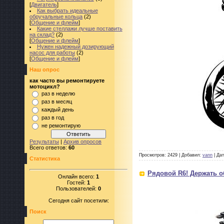
[
Двигатель
]
Как выбрать идеальные
обручальные кольца
(2)
[
Общение и флейм
]
Какие стеллажи лучше поставить
на склад?
(2)
[
Общение и флейм
]
Нужен надежный дозирующий
насос для работы
(2)
[
Общение и флейм
]
Наш опрос
как часто вы ремонтируете
мотоцикл?
раз в неделю
раз в месяц
каждый день
раз в год
не ремонтирую
Результаты
|
Архив опросов
Всего ответов:
60
Просмотров: 2429 | Добавил:
vann
| Да
Статистика
Рядовой R6! Держать о
Онлайн всего:
1
Гостей:
1
Пользователей:
0
Сегодня сайт посетили:
Поиск