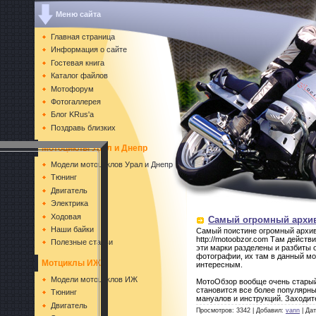
Меню сайта
Главная страница
Информация о сайте
Гостевая книга
Каталог файлов
Мотофорум
Фотогаллерея
Блог KRus'a
Поздравь близких
Мотоциклы Урал и Днепр
Модели мотоциклов Урал и Днепр
Тюнинг
Двигатель
Электрика
Ходовая
Самый огромный архив
Наши байки
Самый поистине огромный архив
http://motoobzor.com Там дейст
Полезные статьи
эти марки разделены и разбиты 
фотографии, их там в данный мо
Мотциклы ИЖ
интересным.
Модели мотоциклов ИЖ
МотоОбзор вообще очень старый с
становится все более популярны
Тюнинг
мануалов и инструкций. Заходит
Двигатель
Просмотров: 3342 | Добавил:
vann
| Да