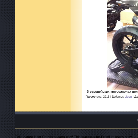
В европейских мотосалонах появ
Просмотров: 2213 | Добавил:
ukrop
| Да
This feature is for Premium users only!
This feature is for Premium users only!