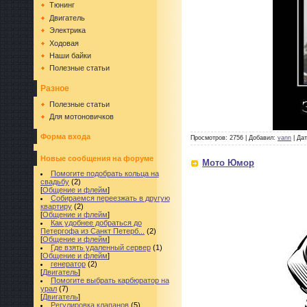
Тюнинг
Двигатель
Электрика
Ходовая
Наши байки
Полезные статьи
Разное
Полезные статьи
Для мотоновичков
Форма входа
Просмотров: 2756 | Добавил:
vann
| Да
Новые сообщения на форуме
Мото Юмор
Помогите подобрать кольца на
свадьбу
(2)
[
Общение и флейм
]
Собираемся переезжать в другую
квартиру
(2)
[
Общение и флейм
]
Как удобнее добраться до
Петергофа из Санкт Петерб...
(2)
[
Общение и флейм
]
Где взять удаленный сервер
(1)
[
Общение и флейм
]
генератор
(2)
[
Двигатель
]
Помогите выбрать карбюратор на
урал
(7)
[
Двигатель
]
Регулировка клапанов
(5)